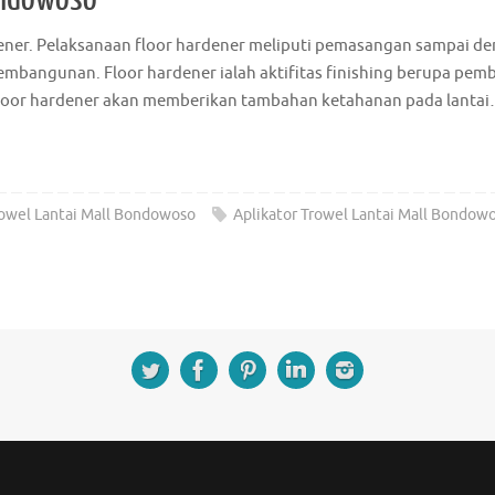
ner. Pelaksanaan floor hardener meliputi pemasangan sampai den
i pembangunan. Floor hardener ialah aktifitas finishing berupa 
l floor hardener akan memberikan tambahan ketahanan pada lanta
rowel Lantai Mall Bondowoso
Aplikator Trowel Lantai Mall Bondow