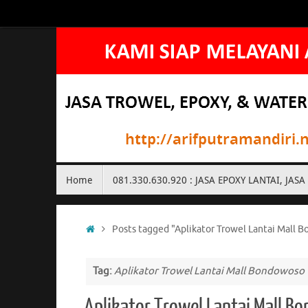
Skip
to
content
Skip
Home
081.330.630.920 : JASA EPOXY LANTAI, J
to
content
Home
Posts tagged "Aplikator Trowel Lantai Mall 
Tag:
Aplikator Trowel Lantai Mall Bondowoso
Aplikator Trowel Lantai Mall 