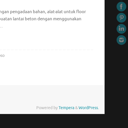
gan pengadaan bahan, alat-alat untuk floor
pembuatan lantai beton dengan menggunakan
i…
oso
Powered by
Tempera
&
WordPress.