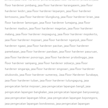
floor hardener jombang
,
jasa floor hardener karangasem
,
jasa floor
hardener kediri
,
jasa floor hardener kepanjen
,
jasa floor hardener
kertosono
,
jasa floor hardener klungkung
,
jasa floor hardener krian
,
jasa
floor hardener lamongan
,
jasa floor hardener lumajang
,
jasa floor
hardener madiun
,
jasa floor hardener magetan
,
jasa floor hardener
malang
,
jasa floor hardener mojoagung
,
jasa floor hardener mojokerto
,
jasa floor hardener mojosari
,
jasa floor hardener nganjuk
,
jasa floor
hardener ngawi
,
jasa floor hardener pacitan
,
jasa floor hardener
pamekasan
,
jasa floor hardener pandaan
,
jasa floor hardener pasuruan
,
jasa floor hardener ponorogo
,
jasa floor hardener probolinggo
,
jasa
floor hardener sampang
,
jasa floor hardener sidoarjo
,
jasa floor
hardener singaraja
,
jasa floor hardener singosari
,
jasa floor hardener
situbondo
,
jasa floor hardener sumenep
,
Jasa Floor Hardener Surabaya
,
jasa floor hardener tuban
,
jasa floor hardener tulungagung
,
jasa
pengecatan lantai mojosari
,
jasa pengecatan lapangan bangil
,
jasa
pengecatan lapangan bangkalan
,
jasa pengecatan lapangan banyuwangi
,
jasa pengecatan lapangan blitar
,
jasa pengecatan lapangan bojonegoro
,
jasa pengecatan lapangan bondowoso
,
jasa pengecatan lapangan