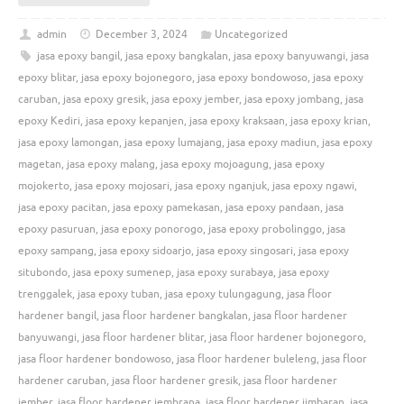
admin
December 3, 2024
Uncategorized
jasa epoxy bangil
,
jasa epoxy bangkalan
,
jasa epoxy banyuwangi
,
jasa
epoxy blitar
,
jasa epoxy bojonegoro
,
jasa epoxy bondowoso
,
jasa epoxy
caruban
,
jasa epoxy gresik
,
jasa epoxy jember
,
jasa epoxy jombang
,
jasa
epoxy Kediri
,
jasa epoxy kepanjen
,
jasa epoxy kraksaan
,
jasa epoxy krian
,
jasa epoxy lamongan
,
jasa epoxy lumajang
,
jasa epoxy madiun
,
jasa epoxy
magetan
,
jasa epoxy malang
,
jasa epoxy mojoagung
,
jasa epoxy
mojokerto
,
jasa epoxy mojosari
,
jasa epoxy nganjuk
,
jasa epoxy ngawi
,
jasa epoxy pacitan
,
jasa epoxy pamekasan
,
jasa epoxy pandaan
,
jasa
epoxy pasuruan
,
jasa epoxy ponorogo
,
jasa epoxy probolinggo
,
jasa
epoxy sampang
,
jasa epoxy sidoarjo
,
jasa epoxy singosari
,
jasa epoxy
situbondo
,
jasa epoxy sumenep
,
jasa epoxy surabaya
,
jasa epoxy
trenggalek
,
jasa epoxy tuban
,
jasa epoxy tulungagung
,
jasa floor
hardener bangil
,
jasa floor hardener bangkalan
,
jasa floor hardener
banyuwangi
,
jasa floor hardener blitar
,
jasa floor hardener bojonegoro
,
jasa floor hardener bondowoso
,
jasa floor hardener buleleng
,
jasa floor
hardener caruban
,
jasa floor hardener gresik
,
jasa floor hardener
jember
,
jasa floor hardener jembrana
,
jasa floor hardener jimbaran
,
jasa