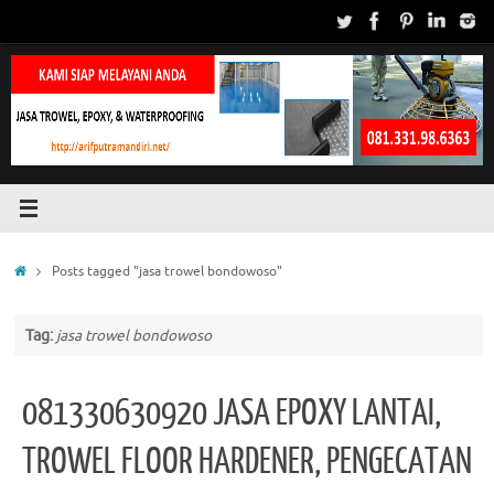
Skip
to
content
Home
Posts tagged "jasa trowel bondowoso"
Tag:
jasa trowel bondowoso
081330630920 JASA EPOXY LANTAI,
TROWEL FLOOR HARDENER, PENGECATAN