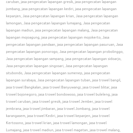
caruban
,
jasa pengecatan lapangan gresik
,
jasa pengecatan lapangan
jombang
,
jasa pengecatan lapangan kediri
,
jasa pengecatan lapangan
kepanjen
,
Jasa pengecatan lapangan krian
,
Jasa pengecatan lapangan
lamongan
,
Jasa pengecatan lapangan lumajang
,
Jasa pengecatan
lapangan madiun
,
jasa pengecatan lapangan malang
,
Jasa pengecatan
lapangan mojoagung
,
jasa pengecatan lapangan mojokerto
,
Jasa
pengecatan lapangan pandaan
,
jasa pengecatan lapangan pasuruan
,
Jasa
pengecatan lapangan ponorogo
,
Jasa pengecatan lapangan probolinggo
,
Jasa pengecatan lapangan sampang
,
jasa pengecatan lapangan sidoarjo
,
Jasa pengecatan lapangan singosari
,
Jasa pengecatan lapangan
situbondo
,
Jasa pengecatan lapangan sumenep
,
jasa pengecatan
lapangan surabaya
,
Jasa pengecatan lapangan tuban
,
jasa trowel bangil
,
jasa trowel Bangkalan
,
jasa trowel Banyuwangi
,
jasa trowel blitar
,
jasa
trowel bojonegoro
,
jasa trowel bondowoso
,
jasa trowel buleleng
,
jasa
trowel caruban
,
jasa trowel gresik
,
jasa trowel Jember
,
jasa trowel
jembrana
,
jasa trowel jimbaran
,
jasa trowel Jombang
,
jasa trowel
karangasem
,
jasa trowel Kediri
,
jasa trowel kepanjen
,
jasa trowel
Kertosono
,
jasa trowel krian
,
jasa trowel lamongan
,
jasa trowel
Lumajang
,
jasa trowel madiun
,
jasa trowel magetan
,
jasa trowel malang
,