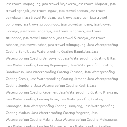
jasa trowel mojoagung
,
jasa trowel Mojokerto
,
jasa trowel Mojosari
,
jasa
trowel nganjuk
,
jasa trowel ngawi
,
jasa trowel pacitan
,
jasa trowel
pamekasan
,
jasa trowel Pandaan
,
jasa trowel pasuruan
,
jasa trowel
ponorogo
,
jasa trowel probolinggo
,
jasa trowel sampang
,
jasa trowel
Sidoarjo
,
jasa trowel singaraja
,
jasa trowel singosari
,
jasa trowel
situbondo
,
jasa trowel sumenep
,
jasa trowel Surabaya
,
jasa trowel
tabanan
,
jasa trowel tuban
,
jasa trowel tulungagung
,
Jasa Waterproofing
Coating Bangil
,
Jasa Waterproofing Coating Bangkalan
,
Jasa
Waterproofing Coating Banyuwangi
,
Jasa Waterproofing Coating Blitar
,
Jasa Waterproofing Coating Bojonegoro
,
Jasa Waterproofing Coating
Bondowoso
,
Jasa Waterproofing Coating Caruban
,
Jasa Waterproofing
Coating Gresik
,
Jasa Waterproofing Coating Jember
,
Jasa Waterproofing
Coating Jombang
,
Jasa Waterproofing Coating Kediri
,
Jasa
Waterproofing Coating Kepanjen
,
Jasa Waterproofing Coating Kraksaan
,
Jasa Waterproofing Coating Krian
,
Jasa Waterproofing Coating
Lamongan
,
Jasa Waterproofing Coating Lumajang
,
Jasa Waterproofing
Coating Madiun
,
Jasa Waterproofing Coating Magetan
,
Jasa
Waterproofing Coating Malang
,
Jasa Waterproofing Coating Mojoagung
,
Jasa Waterproofing Coating Mojokerto
,
Jasa Waterproofing Coating