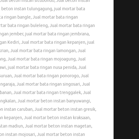
Jual beton instan situbondo
,
Jual beton instan
l beton instan tulungagung
,
jual mortar bata
ta ringan bangle
,
Jual mortar bata ringan
rtar bata ringan buleleng
,
Jual mortar bata ringan
ingan jember
,
jual mortar bata ringan jembrana
,
gan Kediri
,
Jual mortar bata ringan kepanjen
,
jual
krian
,
Jual mortar bata ringan lamongan
,
Jual
ang
,
Jual mortar bata ringan mojoagung
,
Jual
awi
,
jual mortar bata ringan nusa penida
,
Jual
suruan
,
Jual mortar bata ringan ponorogo
,
Jual
ingaraja
,
Jual mortar bata ringan singosari
,
Jual
abanan
,
Jual mortar bata ringan trenggalek
,
Jual
angkalan
,
Jual mortar beton instan banyuwangi
,
on instan caruban
,
Jual mortar beton instan gresik
,
an kepanjen
,
Jual mortar beton instan kraksaan
,
nstan madiun
,
Jual mortar beton instan magetan
,
on instan mojosari
,
Jual mortar beton instan