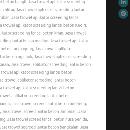
ai beton bangil
,
Jasa trowel aplikator screeding
on blitar
,
Jasa trowel aplikator screeding lantai
aruban
,
Jasa trowel aplikator screeding lantai
a trowel aplikator screeding lantai beton Kediri
,
likator screeding lantai beton krian
,
Jasa trowel
reeding lantai beton madiun
,
Jasa trowel aplikator
ai beton mojoagung
,
Jasa trowel aplikator
ntai beton nganjuk
,
Jasa trowel aplikator screeding
kasan
,
Jasa trowel aplikator screeding lantai beton
 trowel aplikator screeding lantai beton
sa trowel aplikator screeding lantai beton
a trowel aplikator screeding lantai beton
trowel aplikator screeding lantai beton
bangli
,
Jasa trowel screed lantai beton buleleng
,
,
Jasa trowel screed lantai beton Jimbaran
,
Jasa
ung
,
Jasa trowel screed lantai beton nusa penida
,
Jasa trowel secreed lantai beton bangkalan
,
Jasa