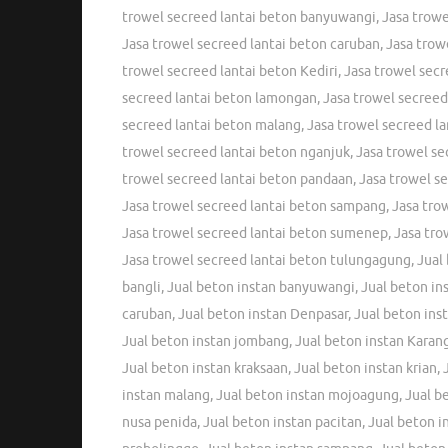
trowel secreed lantai beton banyuwangi
,
Jasa trowe
Jasa trowel secreed lantai beton caruban
,
Jasa trow
trowel secreed lantai beton Kediri
,
Jasa trowel secr
secreed lantai beton lamongan
,
Jasa trowel secreed
secreed lantai beton malang
,
Jasa trowel secreed l
trowel secreed lantai beton nganjuk
,
Jasa trowel se
trowel secreed lantai beton pandaan
,
Jasa trowel s
Jasa trowel secreed lantai beton sampang
,
Jasa tro
Jasa trowel secreed lantai beton sumenep
,
Jasa tro
Jasa trowel secreed lantai beton tulungagung
,
Jual
bangli
,
Jual beton instan banyuwangi
,
Jual beton ins
caruban
,
Jual beton instan Denpasar
,
Jual beton ins
Jual beton instan jombang
,
Jual beton instan Kara
Jual beton instan kraksaan
,
Jual beton instan krian
,
instan malang
,
Jual beton instan mojoagung
,
Jual b
nusa penida
,
Jual beton instan pacitan
,
Jual beton 