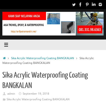
Skip
to
content
Home
Sika Acrylic Waterproofing Coating BANGKALAN
Sika Acrylic
Waterproofing Coating BANGKALAN
Sika Acrylic Waterproofing Coating
BANGKALAN
admin
September 19, 2018
Sika Acrylic Waterproofing Coating BANGKALAN