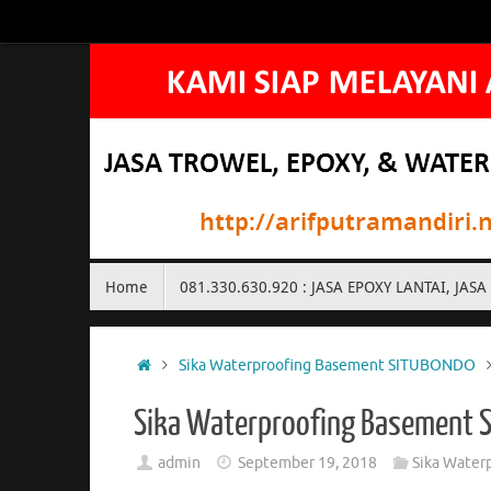
Skip
to
content
Skip
Home
081.330.630.920 : JASA EPOXY LANTAI, J
to
content
Home
Sika Waterproofing Basement SITUBONDO
Sika Waterproofing Basement
admin
September 19, 2018
Sika Wate